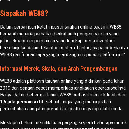
Siapakah WE88?
Dalam persaingan ketat industri taruhan online saat ini, WE88
berhasil menarik perhatian berkat arah pengembangan yang
jelas, ekosistem permainan yang lengkap, serta investasi
berkelanjutan dalam teknologi sistem. Lantas, siapa sebenarnya
WE88 dan fondasi apa yang membangun reputasi platform ini?
Informasi Merek, Skala, dan Arah Pengembangan
WE88 adalah platform taruhan online yang didirikan pada tahun
2019 dan dengan cepat memperluas jangkauan operasionalnya.
Hanya dalam beberapa tahun, WE88 berhasil menarik lebih dari
1,5 juta pemain aktif
, sebuah angka yang menunjukkan
pertumbuhan sangat impresif bagi platform yang relatif muda.
Meskipun belum memiliki usia panjang seperti beberapa merek