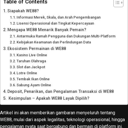
Table of Contents
Siapakah WE88?
Informasi Merek, Skala, dan Arah Pengembangan
Lisensi Operasional dan Tingkat Kepercayaan
Mengapa WE88 Menarik Banyak Pemain?
Antarmuka Ramah Pengguna dan Dukungan Multi-Platform
Kebijakan Keamanan dan Perlindungan Data
Ekosistem Permainan di WE88
Kasino Live Online
Taruhan Olahraga
Slot dan Jackpot
Lotre Online
Tembak Ikan Online
Sabung Ayam Online
Deposit, Penarikan, dan Pengalaman Transaksi di WE88
Kesimpulan – Apakah WE88 Layak Dipilih?
Artikel ini akan memberikan gambaran menyeluruh tentang
WE88, mulai dari aspek legalitas, teknologi operasional, hingga
pengalaman nyata saat bergabung dan bermain di platform ini.