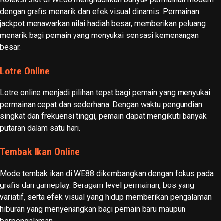
dengan grafis menarik dan efek visual dinamis. Permainan
jackpot menawarkan nilai hadiah besar, memberikan peluang
menarik bagi pemain yang menyukai sensasi kemenangan
besar.
Lotre Online
Lotre online menjadi pilihan tepat bagi pemain yang menyukai
permainan cepat dan sederhana. Dengan waktu pengundian
singkat dan frekuensi tinggi, pemain dapat mengikuti banyak
putaran dalam satu hari.
Tembak Ikan Online
Mode tembak ikan di WE88 dikembangkan dengan fokus pada
grafis dan gameplay. Beragam level permainan, bos yang
variatif, serta efek visual yang hidup memberikan pengalaman
hiburan yang menyenangkan bagi pemain baru maupun
berpengalaman.