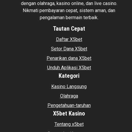
dengan olahraga, kasino online, dan live casino.
Nikmati pembayaran cepat, sistem aman, dan
pengalaman bermain terbaik.
Tautan Cepat
Daftar X5bet
Setor Dana X5bet
Penarikan dana X5bet
Unduh Aplikasi X5bet
Kategori
Kasino Langsung
Olahraga
Pengetahuan-taruhan
X5bet Kasino
Tentang x5bet