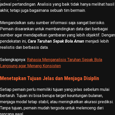
jadwal pertandingan. Analisis yang baik tidak hanya melihat hasil
akhir, tetapi juga bagaimana sebuah tim bermain.
Mengandalkan satu sumber informasi saja sangat berisiko.
Pemain disarankan untuk membandingkan data dari berbagai
sumber agar mendapatkan gambaran yang lebih objektif. Dengan
pendekatan ini,
Cara Taruhan Sepak Bola Aman
menjadi lebih
realistis dan berbasis data.
Selengkapnya:
Rahasia Menganalisis Taruhan Sepak Bola
Langsung agar Menang Konsisten
Menetapkan Tujuan Jelas dan Menjaga Disiplin
Setiap pemain perlu memiliki tujuan yang jelas sebelum mulai
bertaruh. Tujuan ini bisa berupa target keuntungan bulanan,
menjaga modal tetap stabil, atau meningkatkan akurasi prediksi.
Tanpa tujuan, pemain mudah tergoda untuk melenceng dari
rencana awal.