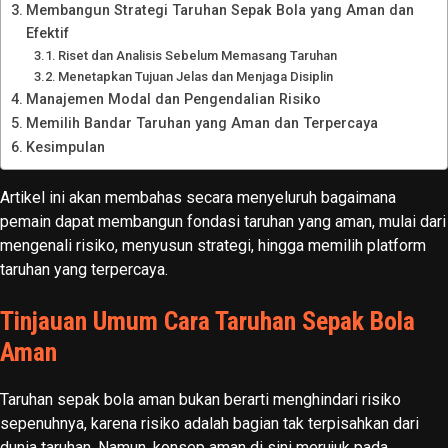
Membangun Strategi Taruhan Sepak Bola yang Aman dan
Efektif
Riset dan Analisis Sebelum Memasang Taruhan
Menetapkan Tujuan Jelas dan Menjaga Disiplin
Manajemen Modal dan Pengendalian Risiko
Memilih Bandar Taruhan yang Aman dan Terpercaya
Kesimpulan
Artikel ini akan membahas secara menyeluruh bagaimana
pemain dapat membangun fondasi taruhan yang aman, mulai dari
mengenali risiko, menyusun strategi, hingga memilih platform
taruhan yang terpercaya.
Tinjauan Umum Cara Taruhan Sepak Bola
Aman
Taruhan sepak bola aman bukan berarti menghindari risiko
sepenuhnya, karena risiko adalah bagian tak terpisahkan dari
dunia taruhan. Namun, konsep aman di sini merujuk pada