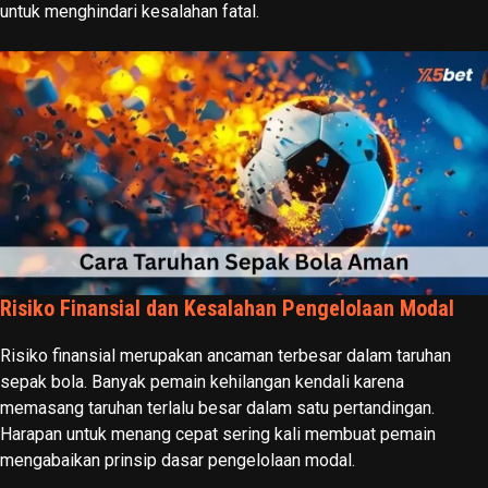
untuk menghindari kesalahan fatal.
Risiko Finansial dan Kesalahan Pengelolaan Modal
Risiko finansial merupakan ancaman terbesar dalam taruhan
sepak bola. Banyak pemain kehilangan kendali karena
memasang taruhan terlalu besar dalam satu pertandingan.
Harapan untuk menang cepat sering kali membuat pemain
mengabaikan prinsip dasar pengelolaan modal.