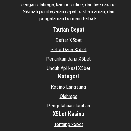
dengan olahraga, kasino online, dan live casino.
Nikmati pembayaran cepat, sistem aman, dan
pengalaman bermain terbaik.
Tautan Cepat
Daftar X5bet
Setor Dana X5bet
Penarikan dana X5bet
Unduh Aplikasi X5bet
Kategori
Kasino Langsung
Olahraga
Pengetahuan-taruhan
X5bet Kasino
Tentang x5bet