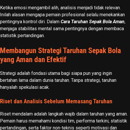
Ketika emosi mengambil alih, analisis menjadi tidak relevan.
Inilah alasan mengapa pemain profesional selalu menekankan
pentingnya kontrol diri. Dalam
Cara Taruhan Sepak Bola Aman
,
menjaga stabilitas mental sama pentingnya dengan membaca
statistik pertandingan.
Membangun Strategi Taruhan Sepak Bola
yang Aman dan Efektif
Strategi adalah fondasi utama bagi siapa pun yang ingin
bertahan lama dalam dunia taruhan. Tanpa strategi, taruhan
hanyalah spekulasi acak.
Riset dan Analisis Sebelum Memasang Taruhan
Riset mendalam adalah langkah wajib dalam taruhan yang aman.
Pemain harus memahami kondisi tim, performa terkini, statistik
pertandingan, serta faktor non-teknis seperti motivasi dan