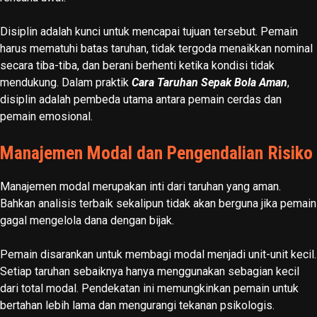
Disiplin adalah kunci untuk mencapai tujuan tersebut. Pemain
harus mematuhi batas taruhan, tidak tergoda menaikkan nominal
secara tiba-tiba, dan berani berhenti ketika kondisi tidak
mendukung. Dalam praktik
Cara Taruhan Sepak Bola Aman
,
disiplin adalah pembeda utama antara pemain cerdas dan
pemain emosional.
Manajemen Modal dan Pengendalian Risiko
Manajemen modal merupakan inti dari taruhan yang aman.
Bahkan analisis terbaik sekalipun tidak akan berguna jika pemain
gagal mengelola dana dengan bijak.
Pemain disarankan untuk membagi modal menjadi unit-unit kecil.
Setiap taruhan sebaiknya hanya menggunakan sebagian kecil
dari total modal. Pendekatan ini memungkinkan pemain untuk
bertahan lebih lama dan mengurangi tekanan psikologis.