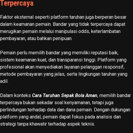
Terpercaya
Faktor eksternal seperti platform taruhan juga berperan besar
dalam keamanan pemain. Bandar yang tidak terpercaya dapat
merugikan pemain melalui manipulasi odds, keterlambatan
pembayaran, atau bahkan penipuan.
Pemain perlu memilih bandar yang memiliki reputasi baik,
sistem keamanan kuat, dan transparansi tinggi. Platform yang
profesional akan menyediakan layanan pelanggan responsif,
metode pembayaran yang jelas, serta lingkungan taruhan yang
adil.
Dalam konteks
Cara Taruhan Sepak Bola Aman
, memilih bandar
terpercaya bukan sekadar soal kenyamanan, tetapi juga
perlindungan terhadap data dan dana pemain. Dengan dukungan
platform yang andal, pemain dapat fokus pada analisis dan
strategi tanpa khawatir terhadap aspek teknis.